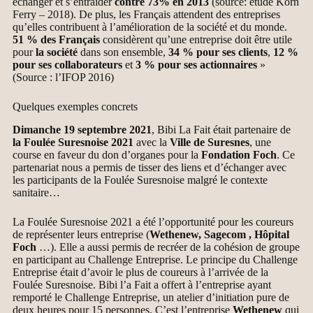
échanger et s’entraider
contre 73% en 2013
(source: étude Korn
Ferry – 2018). De plus, les Français attendent des entreprises
qu’elles contribuent à l’amélioration de la société et du monde.
51 % des Français
considèrent qu’une entreprise doit être utile
pour
la société
dans son ensemble,
34 % pour ses clients
,
12 %
pour ses collaborateurs
et
3 % pour ses actionnaires
»
(Source : l’IFOP 2016)
Quelques exemples concrets
Dimanche 19 septembre 2021
, Bibi La Fait était partenaire de
la Foulée Suresnoise 2021
avec la
Ville de Suresnes
, une
course en faveur du don d’organes pour la
Fondation Foch
. Ce
partenariat nous a permis de tisser des liens et d’échanger avec
les participants de la Foulée Suresnoise malgré le contexte
sanitaire…
La Foulée Suresnoise 2021 a été l’opportunité pour les coureurs
de représenter leurs entreprise (
Wethenew, Sagecom , Hôpital
Foch
…). Elle a aussi permis de recréer de la cohésion de groupe
en participant au Challenge Entreprise. Le principe du Challenge
Entreprise était d’avoir le plus de coureurs à l’arrivée de la
Foulée Suresnoise. Bibi l’a Fait a offert à l’entreprise ayant
remporté le Challenge Entreprise, un atelier d’initiation pure de
deux heures pour 15 personnes. C’est l’entreprise
Wethenew
qui